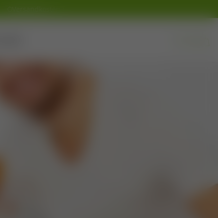
Versandkosten frei ab 50 Euro, außer gefrorene Bio-Stutenmilch
ontakt