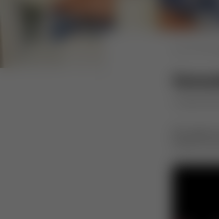
Home
News
Gesun
16. März 2018
Wir zeigen 
Einfach und 