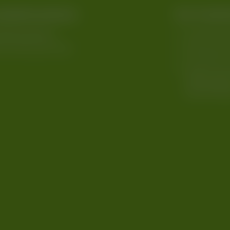
andinformationen
Ihre Vorteile
ndinformationen
Schnelle Li
le Lieferung mit DPD
Zahlung pe
Ab 50 € ver
Lieferung (
Deutschlan