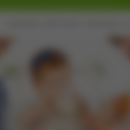
andkosten frei ab 50 Euro, außer gefrorene Bio-Stutenmilch
Home
Produkte
Über das Gestüt
Wissenswertes
K