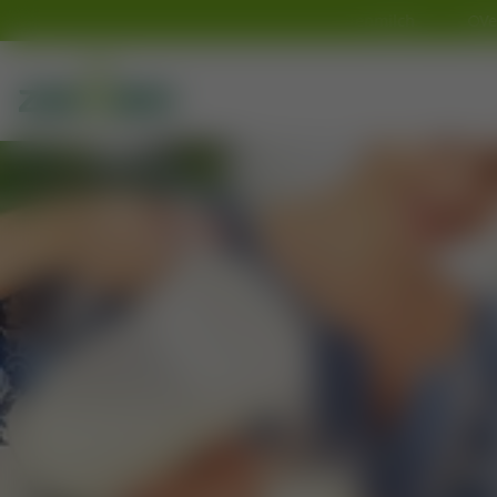
ten frei ab 50 Euro, außer gefrorene Bio-Stutenmilch
Vers
Zum Inhalt springen
Zollmann Stutenmilch