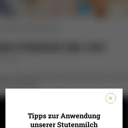
Gesundes Frühstück aber wie?
des Frühstück aber wie?
 um 14:00
warum zu einem gesunden Frühstück fermentierter Stutenmi
schnell zubereitet.
Tipps zur Anwendung
unserer Stutenmilch