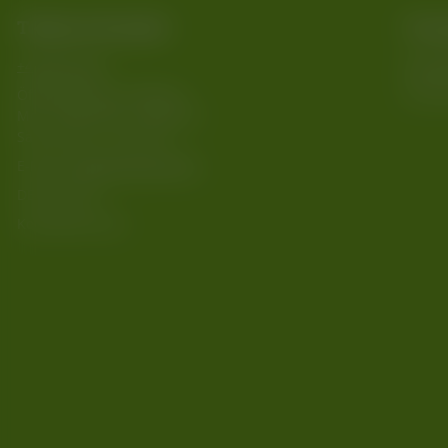
Telefon & Kontakt
Vers
+49 6274 242
Versa
Öffnungszeiten Hofladen:
Schnel
Mo - Fr von 9.00 - 14.00 Uhr
Sa von 9.00 - 12.00 Uhr
E-Mail:
info@kurgestuet.de
DE-ÖKO-022
Kontaktformular