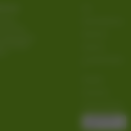
 bei uns
AGB
eferung
Widerrufsbelehrung
r Rechnung
Datenschutz
sandkostenfreie
nur innerhalb
Impressum
ds)
Versandinformatione
n
Newsletter
Privacy Policy
Cookie-Einstellungen
Vertrag widerru
fen